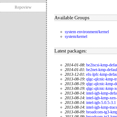
Repoview
Available Groups
system environment/kernel
system/kernel
Latest packages:
2014-01-08
:
be2iscsi-kmp-defa
2014-01-01
:
be2net-kmp-defaul
2013-12-01
:
elx-lpfc-kmp-defa
2013-08-19
:
qlgc-qlcnic-kmp-t
2013-08-19
:
qlgc-qlcnic-kmp-d
2013-08-19
:
qlgc-qlcnic-kmp-x
2013-08-14
:
intel-igb-kmp-defa
2013-08-14
:
intel-igb-kmp-xen
2013-08-14
:
intel-igb-5.0.5-3.1
2013-08-14
:
intel-igb-kmp-trac
2013-08-09
:
broadcom-tg3-kmp
2013-08-09
:
broadcom-tg3-kmp